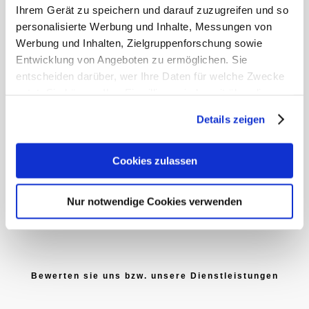
Gartenstr.15
Ihrem Gerät zu speichern und darauf zuzugreifen und so
49406 Barnstorf
personalisierte Werbung und Inhalte, Messungen von
Werbung und Inhalten, Zielgruppenforschung sowie
Entwicklung von Angeboten zu ermöglichen. Sie
ID Nr
entscheiden darüber, wer Ihre Daten für welche Zwecke
nutzt. Sie können Ihre Einwilligung jederzeit über die
Carrier Nummer: 10/350
Bundesnetzagentur , Bonn
Cookie-Erklärung oder durch Klicken auf das Privacy
Details zeigen
Trigger Symbol ändern oder widerrufen
Kontakt
Erfahren Sie mehr darüber, wie Ihre persönlichen Daten
Cookies zulassen
verarbeitet werden, und legen Sie Ihre Präferenzen im
Tel: +49 5442 5017 824
Abschnitt Einzelheiten
Fax:+49 5442 5013 709
fest.
Nur notwendige Cookies verwenden
E-Mail:
office@anwadi.de
Datenschutz
–
Impressum
Bewerten sie uns bzw. unsere Dienstleistungen